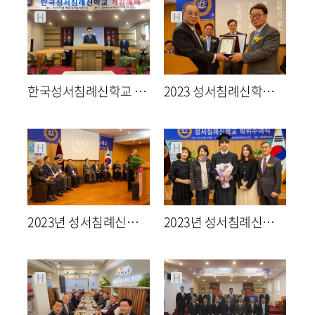
H
H
한국성서침례신학교 2학기 개강예배
2023 성서침례신학교 학위수여식
2254
08-29
2391
04-05
최고관리자
최고관리자
H
H
2023년 성서침례신학교 학위수여식
2023년 성서침례신학교 학위 수여식
2322
04-05
2415
04-05
최고관리자
최고관리자
H
H