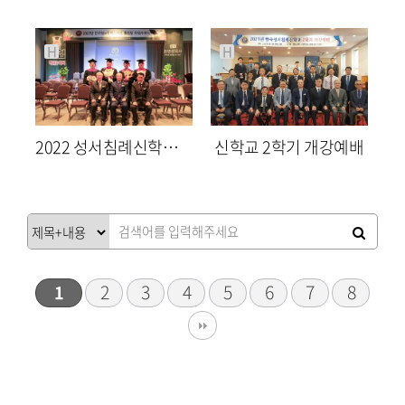
최고관리자
최고관리자
H
H
2022 성서침례신학교 졸업식
신학교 2학기 개강예배
1624
05-16
1667
08-30
최고관리자
최고관리자
2
3
4
5
6
7
8
1