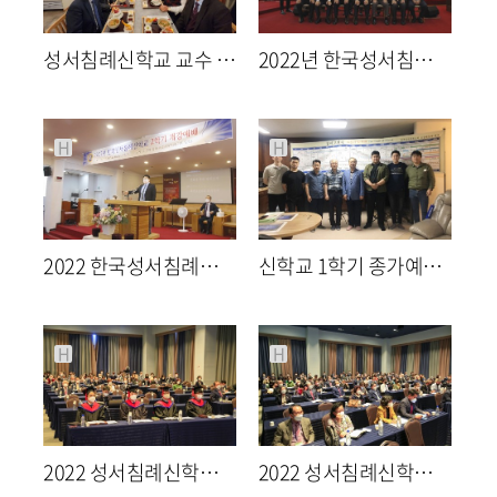
성서침례신학교 교수 수련회
2022년 한국성서침례신학교 2학기 개강예배
2470
02-08
2280
08-31
최고관리자
최고관리자
H
H
2022 한국성서침례신학교 2학기 개강예배
신학교 1학기 종가예배 및 신학생 MT
2142
08-31
2173
06-29
최고관리자
최고관리자
H
H
2022 성서침례신학교 졸업식
2022 성서침례신학교 졸업식
1839
05-16
1554
05-16