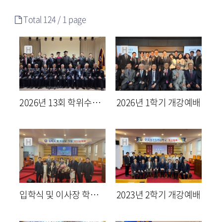
Total 124 /
1 page
H
H
2026년 13회 학위수여식
2026년 1학기 개강예배
617
04-08
762
03-04
kkaebbc
kkaebbc
H
H
입학식 및 이사장 학장 이취임예배
2023년 2학기 개강예배
2400
03-10
2410
08-29
최고관리자
최고관리자