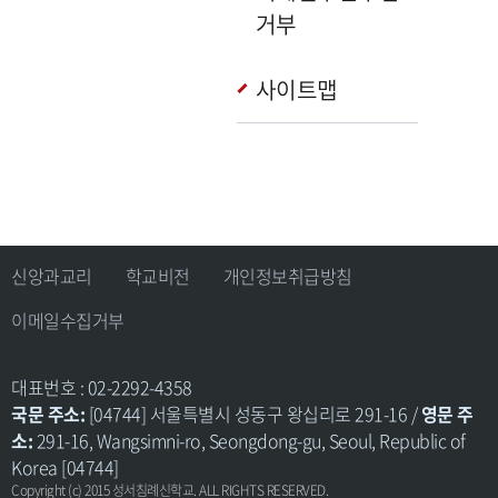
거부
사이트맵
신앙과교리
학교비전
개인정보취급방침
이메일수집거부
대표번호 : 02-2292-4358
국문 주소:
[04744] 서울특별시 성동구 왕십리로 291-16 /
영문 주
소:
291-16, Wangsimni-ro, Seongdong-gu, Seoul, Republic of
Korea [04744]
Copyright (c) 2015 성서침례신학교. ALL RIGHTS RESERVED.