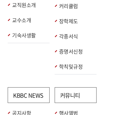
교직원소개
커리큘럼
교수소개
장학제도
기숙사생활
각종서식
증명서신청
학칙및규정
KBBC NEWS
커뮤니티
공지사항
행사앨범