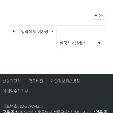
목록
입학식 및 이사장 학장 이취임예배
한국성서침례신학교 2학기 개강예배
신앙과교리
학교비전
개인정보취급방침
이메일수집거부
대표번호 : 02-2292-4358
국문 주소:
[04744] 서울특별시 성동구 왕십리로 291-16 /
영문 주